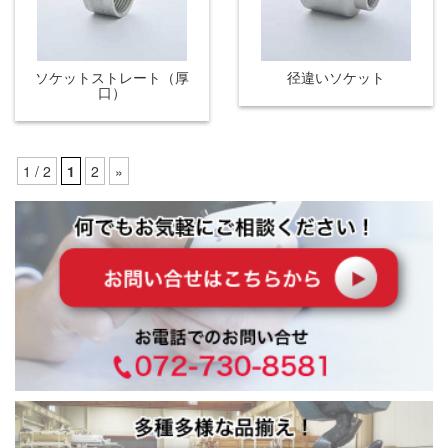
ソケットストレート（厚
径違いソケット
口）
1 / 2
1
2
»