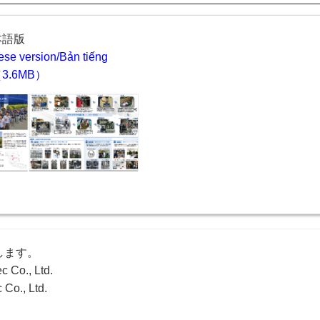
本語版
se version/Bản tiếng
（3.6MB）
します。
c Co., Ltd.
 Co., Ltd.