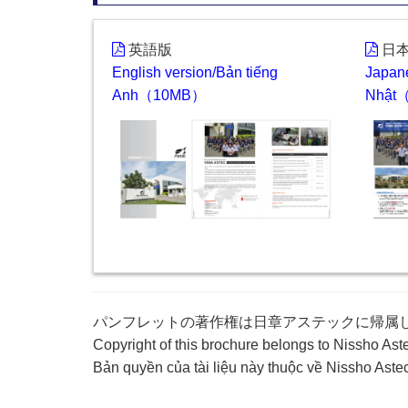
英語版
日
English version/Bản tiếng
Japane
Anh（10MB）
Nhật
パンフレットの著作権は日章アステックに帰属
Copyright of this brochure belongs to Nissho Aste
Bản quyền của tài liệu này thuộc về Nissho Astec