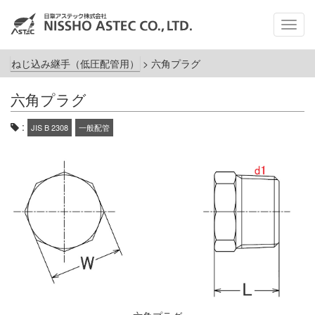
メ
ニ
ュ
ねじ込み継手（低圧配管用）
>
六角プラグ
ー
六角プラグ
:
JIS B 2308
一般配管