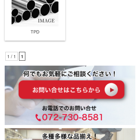
TPD
1 / 1
1