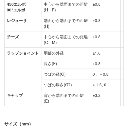
450エルボ
中心から端面までの距離
±0.8
90°エルボ
(H，F)
レジューサ
端面から端面までの距離
±0.8
(H)
チーズ
中心から端面までの距離
±0.8
(C，M)
ラップジョイント
胴部の外径
±1.6
長さ(F)
±0.8
つばの径(G)
0，－0.8
つばの厚さ(GT)
+ 1.6, 0
キャップ
背から端面までの距離
±3.2
(E)
サイズ（mm）