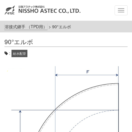
メ
ニ
ュ
溶接式継手 （TPD用）
>
90°エルボ
ー
90°エルボ
:
給水配管