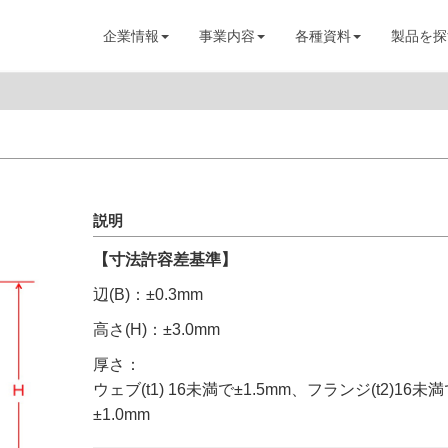
企業情報
事業内容
各種資料
製品を探
説明
【寸法許容差基準】
辺(B)：±0.3mm
高さ(H)：±3.0mm
厚さ：
ウェブ(t1) 16未満で±1.5mm、フランジ(t2)16未
±1.0mm