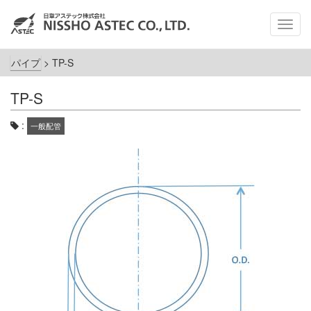
メ
ニ
ュ
パイプ
>
TP-S
ー
TP-S
:
一般配管